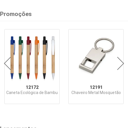
Carregadores
Chaveiros
Promoções
Conjuntos
Executivos
Copos
Cozinha
Cuidados
Pessoais
12172
12191
Diversos
Caneta Ecológica de Bambu
Chaveiro Metal Mosquetão
Escritório
Esportes
&