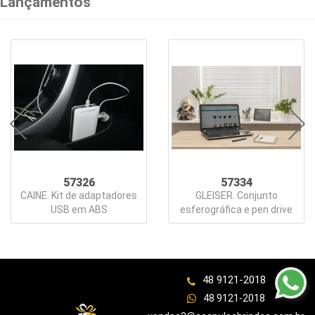
Lançamentos
Lazer
Estojos
Ferramentas
Fones
de
Ouvido
Guarda-
57326
57334
CAINE. Kit de adaptadores
GLEISER. Conjunto
Chuva
USB em ABS
esferográfica e pen drive
Informática
e
Telefonia
48 9121-2018
48 9121-2018
Kids