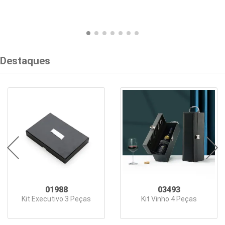
e
Bebidas
Blocos
e
Destaques
Cadernetas
Bolsas
Térmicas
Caixas
de
Som
Canecas
01988
03493
Kit Executivo 3 Peças
Kit Vinho 4 Peças
Canetas