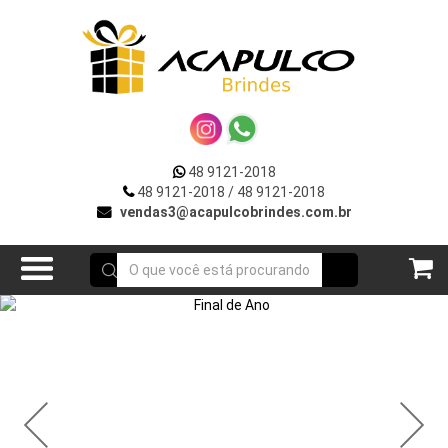
VOLTAR
R
***DIA
DA
MULHER***
UTOS
**VERÃO**
48 9121-2018
OÇÕES
48 9121-2018
/ 48 9121-2018
Acessórios
vendas3@acapulcobrindes.com.br
E
p/
Celular
ATO
Acessórios
para
Carros
Bar