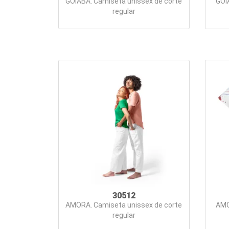
GOIABA. Camiseta unissex de corte
GOI
regular
30512
AMORA. Camiseta unissex de corte
AMO
regular