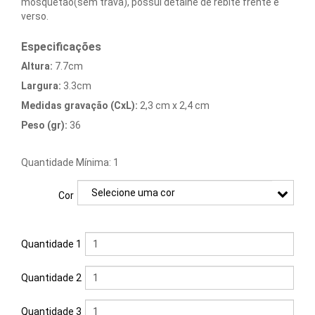
Carregadores
mosquetão(sem trava), possui detalhe de rebite frente e
verso.
Chaveiros
Especificações
Conjuntos
Altura:
7.7cm
Executivos
Largura:
3.3cm
Medidas gravação (CxL):
2,3 cm x 2,4 cm
Copos
Peso (gr):
36
Cozinha
Quantidade Mínima: 1
Cuidados
Pessoais
Cor
Diversos
Quantidade 1
Escritório
Quantidade 2
Esportes
&
Quantidade 3