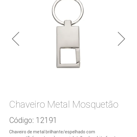
e
Bebidas
Blocos
e
Cadernetas
Bolsas
Térmicas
Caixas
de
Som
Chaveiro Metal Mosquetão
Canecas
Código: 12191
Canetas
Chaveiro de metal brilhante/espelhado com