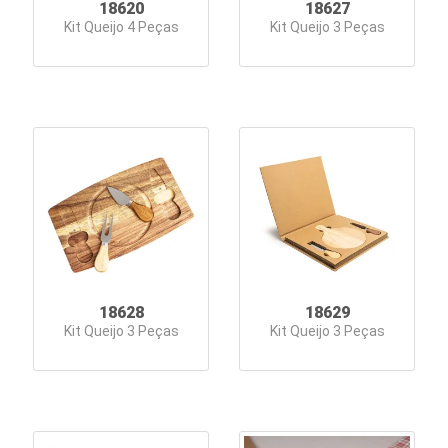
18620
18627
Linha
Kit Queijo 4 Peças
Kit Queijo 3 Peças
Pet
Malas
Mochilas
Bolsas
Nécessaires
Organizadores
Pastas
18628
18629
Kit Queijo 3 Peças
Kit Queijo 3 Peças
Pen
Drives
Personal
e