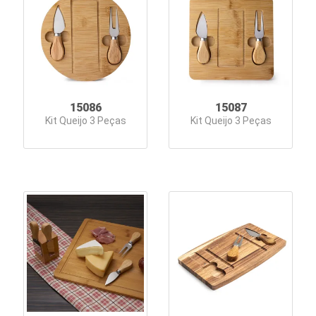
e
Luminárias
Lápis
e
Lapiseiras
15086
15087
Kit Queijo 3 Peças
Kit Queijo 3 Peças
Linha
Ecológica
Linha
Especial
Linha
Feminina
Linha
Masculina