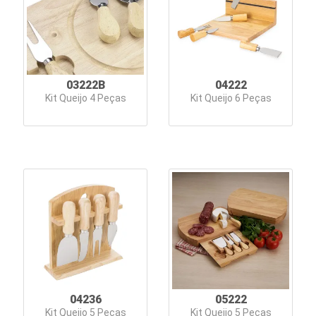
e
Bebidas
Blocos
e
03222B
04222
Kit Queijo 4 Peças
Kit Queijo 6 Peças
Cadernetas
Bolsas
Térmicas
Caixas
de
Som
Canecas
Canetas
04236
05222
Kit Queijo 5 Peças
Kit Queijo 5 Peças