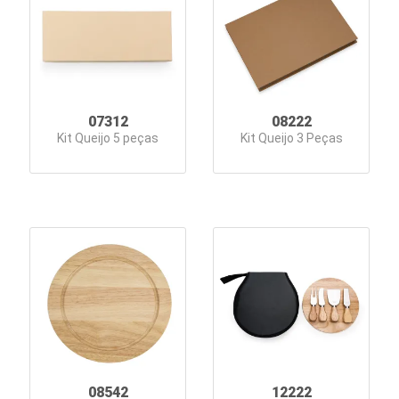
Lazer
Estojos
Ferramentas
07312
08222
Fones
Kit Queijo 5 peças
Kit Queijo 3 Peças
de
Ouvido
Guarda-
Chuva
Informática
e
Telefonia
Kids
08542
12222