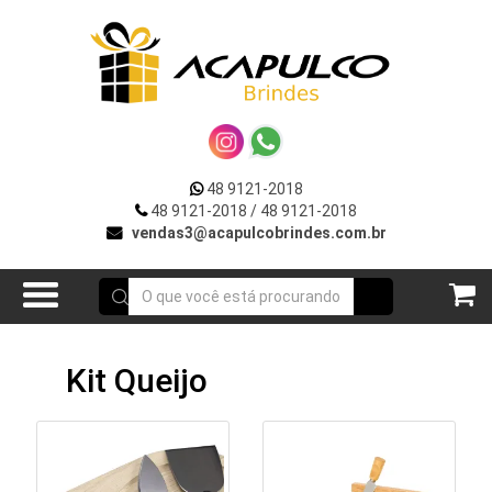
VOLTAR
R
***DIA
DA
MULHER***
UTOS
**VERÃO**
48 9121-2018
OÇÕES
48 9121-2018
/ 48 9121-2018
Acessórios
vendas3@acapulcobrindes.com.br
E
p/
Celular
ATO
Acessórios
Kit Queijo
para
Carros
Bar