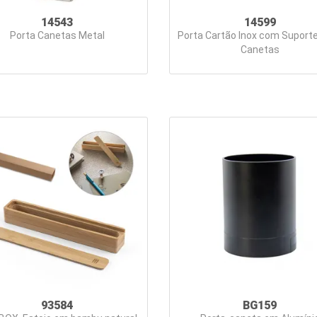
14543
14599
Porta Canetas Metal
Porta Cartão Inox com Suport
Canetas
93584
BG159