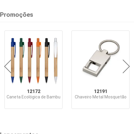
Carregadores
Chaveiros
Promoções
Conjuntos
Executivos
Copos
Cozinha
Cuidados
Pessoais
12172
12191
Diversos
Caneta Ecológica de Bambu
Chaveiro Metal Mosquetão
Escritório
Esportes
&