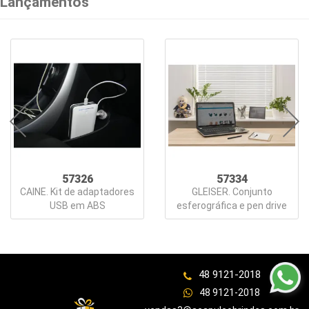
Lançamentos
Lazer
Estojos
Ferramentas
Fones
de
Ouvido
Guarda-
57326
57334
CAINE. Kit de adaptadores
GLEISER. Conjunto
Chuva
USB em ABS
esferográfica e pen drive
Informática
e
Telefonia
48 9121-2018
48 9121-2018
Kids