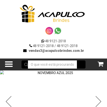
VOLTAR
R
***DIA
DA
MULHER***
UTOS
**VERÃO**
48 9121-2018
OÇÕES
48 9121-2018
/ 48 9121-2018
Acessórios
vendas3@acapulcobrindes.com.br
E
p/
Celular
ATO
Acessórios
para
Carros
Bar