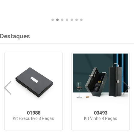
e
Bebidas
Blocos
e
Destaques
Cadernetas
Bolsas
Térmicas
Caixas
de
Som
Canecas
01988
03493
Kit Executivo 3 Peças
Kit Vinho 4 Peças
Canetas