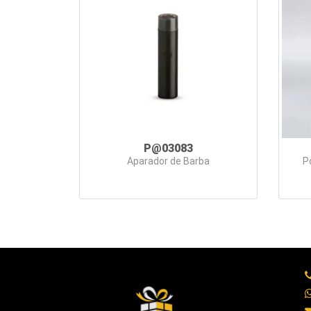
P@03083
Aparador de Barba
P