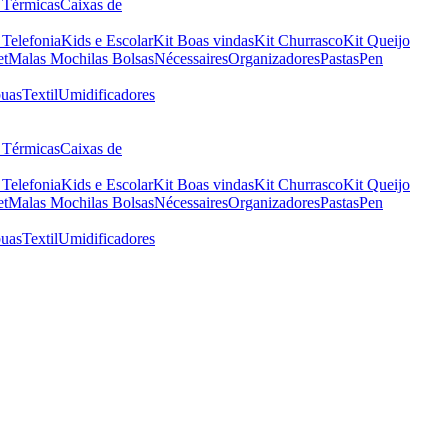
 Térmicas
Caixas de
 Telefonia
Kids e Escolar
Kit Boas vindas
Kit Churrasco
Kit Queijo
et
Malas Mochilas Bolsas
Nécessaires
Organizadores
Pastas
Pen
uas
Textil
Umidificadores
 Térmicas
Caixas de
 Telefonia
Kids e Escolar
Kit Boas vindas
Kit Churrasco
Kit Queijo
et
Malas Mochilas Bolsas
Nécessaires
Organizadores
Pastas
Pen
uas
Textil
Umidificadores