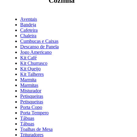
Cozinha
Aventais
Bandeja
Cafeteira
Chaleira
Cumbucas e Caixas
Descanso de Panela
Jogo Americano
Kit Café
Kit Churrasco
Kit Queijo
Kit Talheres
Marmita
Marmitas
Misturador
Petisqueiras
Petisqueiras
Porta Copo
Porta Tempero
Tábuas
Tábuas
Toalhas de Mesa
Trituradores