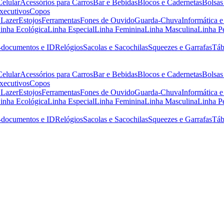
Celular
Acessórios para Carros
Bar e Bebidas
Blocos e Cadernetas
Bolsas
xecutivos
Copos
 Lazer
Estojos
Ferramentas
Fones de Ouvido
Guarda-Chuva
Informática e
inha Ecológica
Linha Especial
Linha Feminina
Linha Masculina
Linha P
-documentos e ID
Relógios
Sacolas e Sacochilas
Squeezes e Garrafas
Táb
Celular
Acessórios para Carros
Bar e Bebidas
Blocos e Cadernetas
Bolsas
xecutivos
Copos
 Lazer
Estojos
Ferramentas
Fones de Ouvido
Guarda-Chuva
Informática e
inha Ecológica
Linha Especial
Linha Feminina
Linha Masculina
Linha P
-documentos e ID
Relógios
Sacolas e Sacochilas
Squeezes e Garrafas
Táb