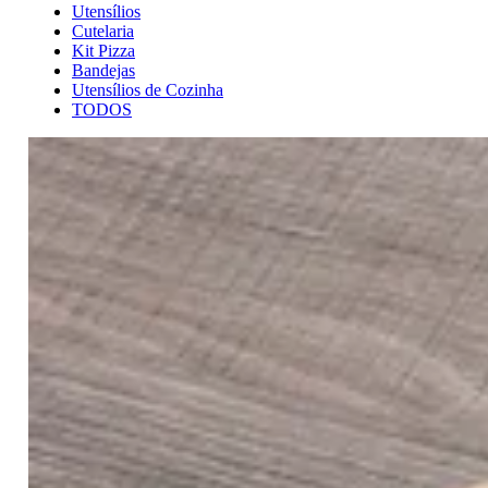
Utensílios
Cutelaria
Kit Pizza
Bandejas
Utensílios de Cozinha
TODOS