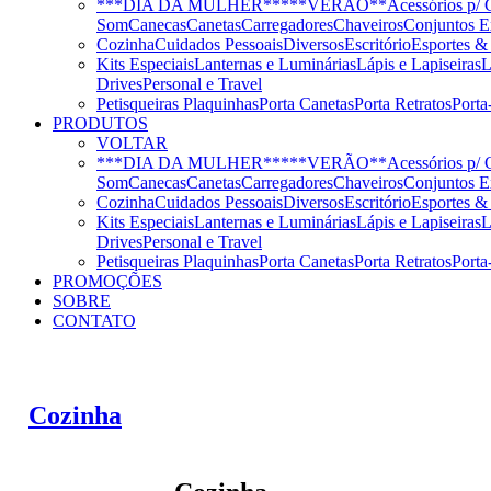
***DIA DA MULHER***
**VERÃO**
Acessórios p/ 
Som
Canecas
Canetas
Carregadores
Chaveiros
Conjuntos E
Cozinha
Cuidados Pessoais
Diversos
Escritório
Esportes &
Kits Especiais
Lanternas e Luminárias
Lápis e Lapiseiras
L
Drives
Personal e Travel
Petisqueiras
Plaquinhas
Porta Canetas
Porta Retratos
Porta
PRODUTOS
VOLTAR
***DIA DA MULHER***
**VERÃO**
Acessórios p/ 
Som
Canecas
Canetas
Carregadores
Chaveiros
Conjuntos E
Cozinha
Cuidados Pessoais
Diversos
Escritório
Esportes &
Kits Especiais
Lanternas e Luminárias
Lápis e Lapiseiras
L
Drives
Personal e Travel
Petisqueiras
Plaquinhas
Porta Canetas
Porta Retratos
Porta
PROMOÇÕES
SOBRE
CONTATO
Cozinha