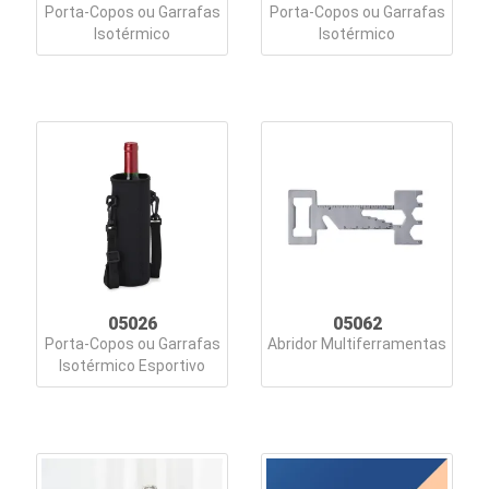
Porta-Copos ou Garrafas
Porta-Copos ou Garrafas
e
Isotérmico
Isotérmico
Escolar
Kit
Boas
vindas
Kit
Churrasco
Kit
05026
05062
Queijo
Porta-Copos ou Garrafas
Abridor Multiferramentas
Isotérmico Esportivo
Kits
Especiais
Lanternas