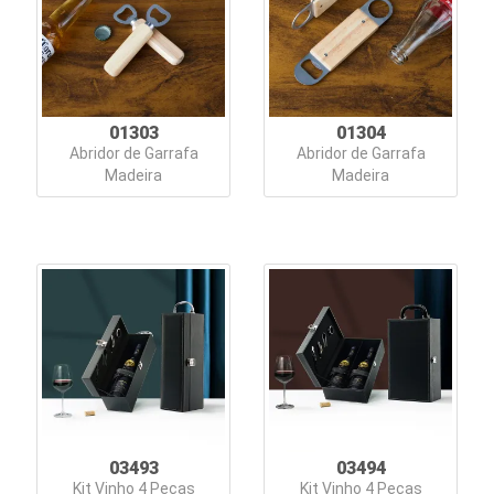
e
Bebidas
Blocos
e
01303
01304
Abridor de Garrafa
Abridor de Garrafa
Cadernetas
Madeira
Madeira
Bolsas
Térmicas
Caixas
de
Som
Canecas
Canetas
03493
03494
Kit Vinho 4 Peças
Kit Vinho 4 Peças