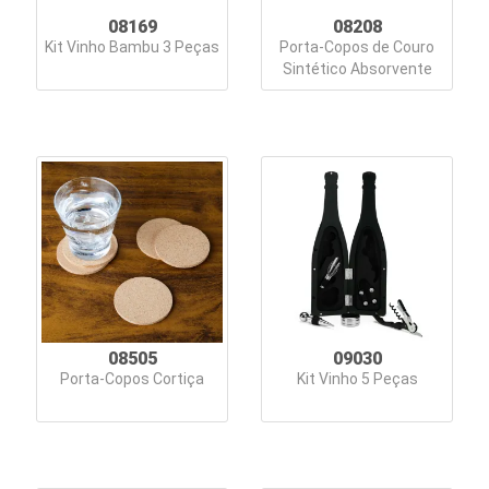
08169
08208
Sacolas
Kit Vinho Bambu 3 Peças
Porta-Copos de Couro
e
Sintético Absorvente
Sacochilas
Squeezes
e
Garrafas
Tábuas
Textil
Umidificadores
08505
09030
Porta-Copos Cortiça
Kit Vinho 5 Peças