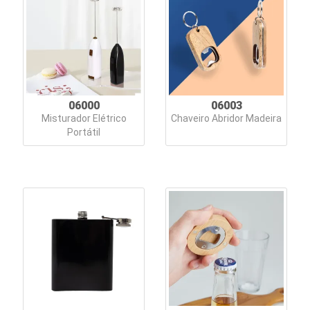
e
Luminárias
Lápis
e
Lapiseiras
06000
06003
Misturador Elétrico
Chaveiro Abridor Madeira
Linha
Portátil
Ecológica
Linha
Especial
Linha
Feminina
Linha
Masculina