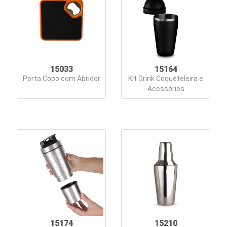
15033
15164
Porta Copo com Abridor
Kit Drink Coqueteleira e
Acessórios
15174
15210