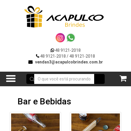
VOLTAR
R
***DIA
DA
MULHER***
UTOS
**VERÃO**
48 9121-2018
OÇÕES
48 9121-2018
/ 48 9121-2018
Acessórios
vendas3@acapulcobrindes.com.br
E
p/
Celular
ATO
Acessórios
Bar e Bebidas
para
Carros
Bar