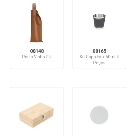
Travel
Petisqueiras
Plaquinhas
Porta
08148
08165
Canetas
Porta Vinho PU
Kit Copo Inox 50ml 4
Peças
Porta
Retratos
Porta-
documentos
e
ID
Relógios