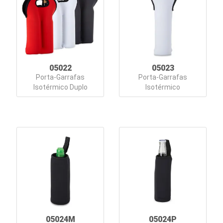
Lazer
Estojos
Ferramentas
05022
05023
Fones
Porta-Garrafas
Porta-Garrafas
Isotérmico Duplo
Isotérmico
de
Ouvido
Guarda-
Chuva
Informática
e
Telefonia
Kids
05024M
05024P