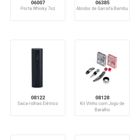
06007
06385
Linha
Porta Whisky 7oz
Abridor de Garrafa Bambu
Pet
Malas
Mochilas
Bolsas
Nécessaires
Organizadores
Pastas
08122
08128
Saca-rolhas Elétrico
Kit Vinho com Jogo de
Pen
Baralho
Drives
Personal
e