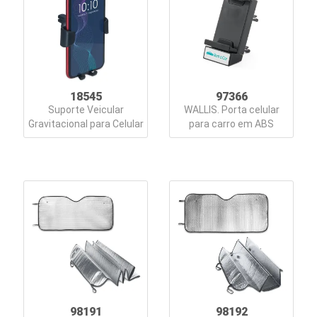
Lazer
Estojos
Ferramentas
18545
97366
Fones
Suporte Veicular
WALLIS. Porta celular
Gravitacional para Celular
para carro em ABS
de
Ouvido
Guarda-
Chuva
Informática
e
Telefonia
Kids
98191
98192