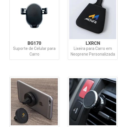
e
Luminárias
Lápis
e
Lapiseiras
BG170
LXRCN
Suporte de Celular para
Lixeira para Carro em
Linha
Carro
Neoprene Personalizada
Ecológica
Linha
Especial
Linha
Feminina
Linha
Masculina