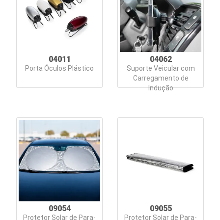
e
Bebidas
Blocos
e
04011
04062
Porta Óculos Plástico
Suporte Veicular com
Cadernetas
Carregamento de
Indução
Bolsas
Térmicas
Caixas
de
Som
Canecas
Canetas
09054
09055
Protetor Solar de Para-
Protetor Solar de Para-