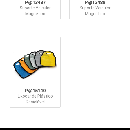
P@13487
P@13488
Linha
Suporte Veicular
Suporte Veicular
Magnético
Magnético
Pet
Malas
Mochilas
Bolsas
Nécessaires
Organizadores
Pastas
P@15140
Lixocar de Plástico
Pen
Reciclável
Drives
Personal
e