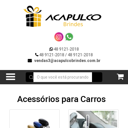
VOLTAR
R
***DIA
DA
MULHER***
UTOS
**VERÃO**
48 9121-2018
OÇÕES
48 9121-2018
/ 48 9121-2018
Acessórios
vendas3@acapulcobrindes.com.br
E
p/
Celular
ATO
Acessórios
Acessórios para Carros
para
Carros
Bar