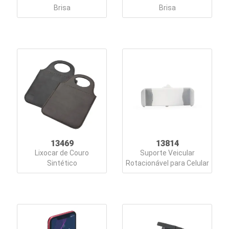
Carregadores
Brisa
Brisa
Chaveiros
Conjuntos
Executivos
Copos
Cozinha
Cuidados
Pessoais
13469
13814
Lixocar de Couro
Suporte Veicular
Sintético
Rotacionável para Celular
Diversos
Escritório
Esportes
&