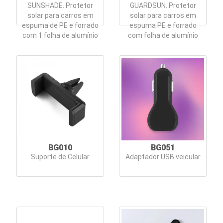
SUNSHADE. Protetor
GUARDSUN. Protetor
e
solar para carros em
solar para carros em
Escolar
espuma de PE e forrado
espuma PE e forrado
com 1 folha de alumínio
com folha de alumínio
Kit
Boas
vindas
Kit
Churrasco
Kit
BG010
BG051
Queijo
Suporte de Celular
Adaptador USB veicular
Kits
Especiais
Lanternas