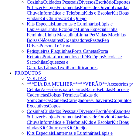
Cozinha
Cuidados Pessoais
Diversos
Escritório
Esportes
& Lazer
Estojos
Ferramentas
Fones de Ouvido
Guarda-
Chuva
Informática e Telefonia
Kids e Escolar
Kit Boas
vindas
Kit Churrasco
Kit Queijo
Kits Especiais
Lanternas e Luminárias
Lápis e
Lapiseiras
Linha Ecológica
Linha Especial
Linha
Feminina
Linha Masculina
Linha Pet
Malas Mochilas
Bolsas
Nécessaires
Organizadores
Pastas
Pen
Drives
Personal e Travel
Petisqueiras
Plaquinhas
Porta Canetas
Porta
Retratos
Porta-documentos e ID
Relógios
Sacolas e
Sacochilas
Squeezes e
Garrafas
Tábuas
Textil
Umidificadores
PRODUTOS
VOLTAR
***DIA DA MULHER***
**VERÃO**
Acessórios p/
Celular
Acessórios para Carros
Bar e Bebidas
Blocos e
Cadernetas
Bolsas Térmicas
Caixas de
Som
Canecas
Canetas
Carregadores
Chaveiros
Conjuntos
Executivos
Copos
Cozinha
Cuidados Pessoais
Diversos
Escritório
Esportes
& Lazer
Estojos
Ferramentas
Fones de Ouvido
Guarda-
Chuva
Informática e Telefonia
Kids e Escolar
Kit Boas
vindas
Kit Churrasco
Kit Queijo
Kits Especiais
Lanternas e Luminárias
Lápis e