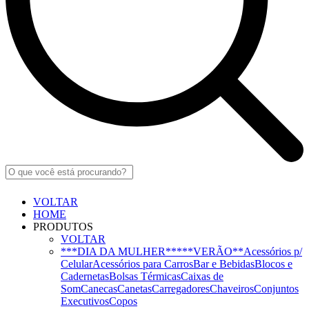
VOLTAR
HOME
PRODUTOS
VOLTAR
***DIA DA MULHER***
**VERÃO**
Acessórios p/
Celular
Acessórios para Carros
Bar e Bebidas
Blocos e
Cadernetas
Bolsas Térmicas
Caixas de
Som
Canecas
Canetas
Carregadores
Chaveiros
Conjuntos
Executivos
Copos