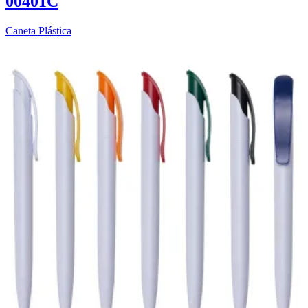
00401C
Caneta Plástica