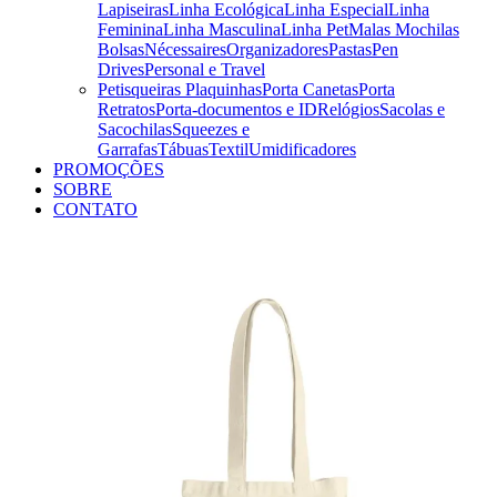
Lapiseiras
Linha Ecológica
Linha Especial
Linha
Feminina
Linha Masculina
Linha Pet
Malas Mochilas
Bolsas
Nécessaires
Organizadores
Pastas
Pen
Drives
Personal e Travel
Petisqueiras
Plaquinhas
Porta Canetas
Porta
Retratos
Porta-documentos e ID
Relógios
Sacolas e
Sacochilas
Squeezes e
Garrafas
Tábuas
Textil
Umidificadores
PROMOÇÕES
SOBRE
CONTATO