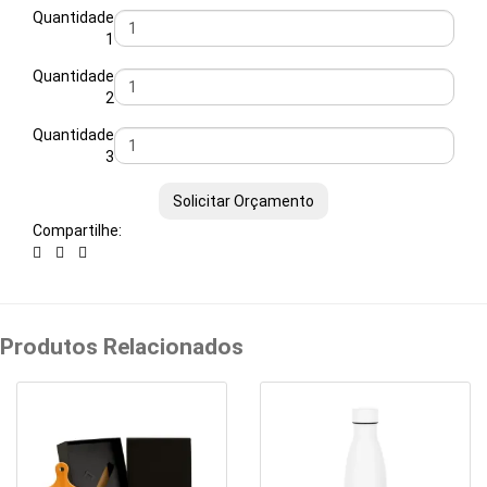
Carregadores
Quantidade
1
Chaveiros
Quantidade
Conjuntos
2
Executivos
Quantidade
3
Copos
Solicitar Orçamento
Cozinha
Compartilhe:
Cuidados
Pessoais
Produtos Relacionados
Diversos
Escritório
Esportes
&