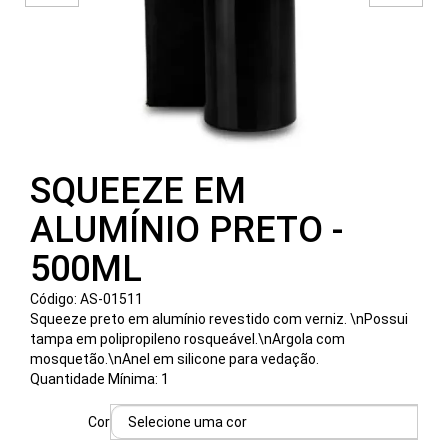
e
Bebidas
Blocos
e
Cadernetas
SQUEEZE EM
Bolsas
Térmicas
ALUMÍNIO PRETO -
500ML
Caixas
de
Código: AS-01511
Squeeze preto em alumínio revestido com verniz. \nPossui
Som
tampa em polipropileno rosqueável.\nArgola com
mosquetão.\nAnel em silicone para vedação.
Canecas
Quantidade Mínima: 1
Canetas
Cor