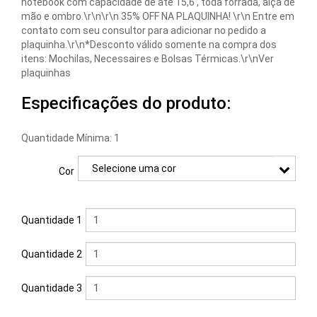
Carregadores
notebook com capacidade de até 15,6 , toda forrada, alça de
mão e ombro.\r\n\r\n 35% OFF NA PLAQUINHA! \r\n Entre em
contato com seu consultor para adicionar no pedido a
Chaveiros
plaquinha.\r\n*Desconto válido somente na compra dos
itens: Mochilas, Necessaires e Bolsas Térmicas.\r\nVer
Conjuntos
plaquinhas
Executivos
Especificações do produto:
Copos
Quantidade Mínima: 1
Cozinha
Cor
Cuidados
Pessoais
Quantidade 1
Diversos
Quantidade 2
Escritório
Esportes
Quantidade 3
&