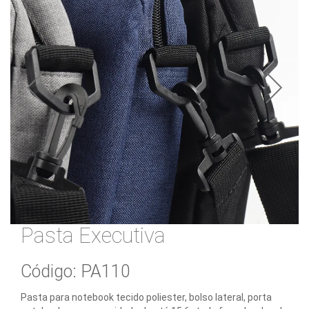
e
Bebidas
Blocos
e
Cadernetas
Bolsas
Térmicas
Caixas
de
Som
Pasta Executiva
Canecas
Código: PA110
Canetas
Pasta para notebook tecido poliester, bolso lateral, porta