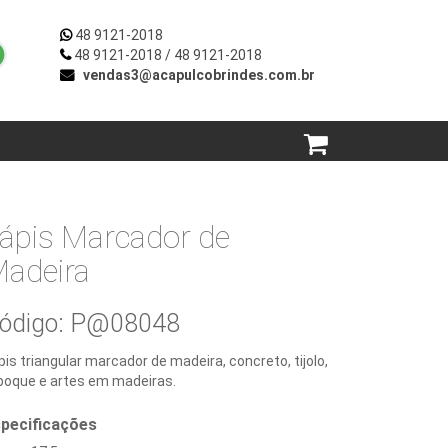
48 9121-2018
48 9121-2018
/ 48 9121-2018
vendas3@acapulcobrindes.com.br
ápis Marcador de
adeira
ódigo: P@08048
pis triangular marcador de madeira, concreto, tijolo,
boque e artes em madeiras.
pecificações