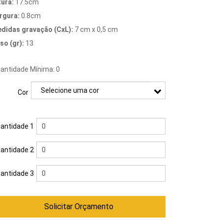
tura:
17.5cm
rgura:
0.8cm
didas gravação (CxL):
7 cm x 0,5 cm
so (gr):
13
antidade Mínima: 0
Cor
antidade 1
antidade 2
antidade 3
Solicitar Orçamento