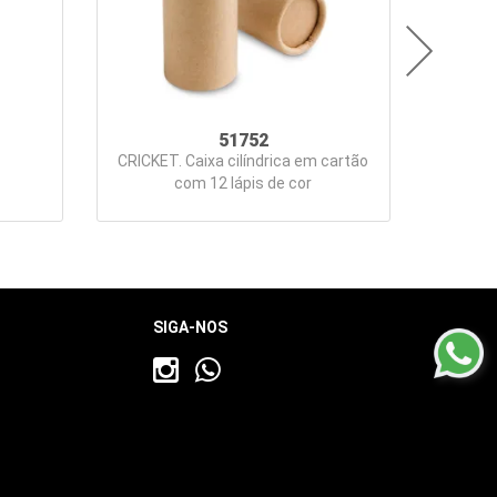
51752
CRICKET. Caixa cilíndrica em cartão
com 12 lápis de cor
SIGA-NOS