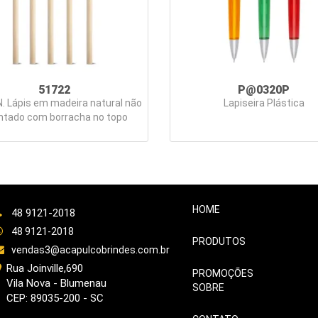
51722
P@0320P
. Lápis em madeira natural não
Lapiseira Plástica
ntado com borracha no topo
HOME
48 9121-2018
48 9121-2018
PRODUTOS
vendas3@acapulcobrindes.com.br
Rua Joinville,690
PROMOÇÕES
Vila Nova - Blumenau
SOBRE
CEP: 89035-200 - SC