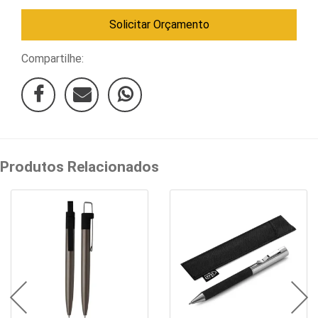
Lazer
Solicitar Orçamento
Estojos
Compartilhe:
Ferramentas
Fones
de
Ouvido
Produtos Relacionados
Guarda-
Chuva
Informática
e
Telefonia
Kids