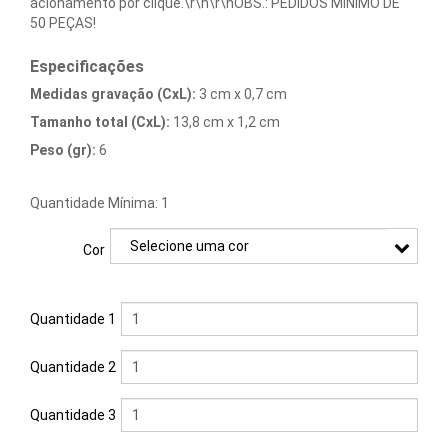
Carregadores
acionamento por clique.\r\n\r\nOBS.: PEDIDOS MÍNIMO DE
50 PEÇAS!
Chaveiros
Especificações
Conjuntos
Medidas gravação (CxL):
3 cm x 0,7 cm
Executivos
Tamanho total (CxL):
13,8 cm x 1,2 cm
Peso (gr):
6
Copos
Quantidade Mínima: 1
Cozinha
Cuidados
Cor
Pessoais
Quantidade 1
Diversos
Escritório
Quantidade 2
Esportes
Quantidade 3
&