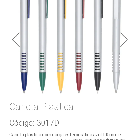
e
Bebidas
Blocos
e
Cadernetas
Bolsas
Térmicas
Caixas
de
Som
Caneta Plástica
Canecas
Código: 3017D
Canetas
Caneta plástica com carga esferográfica azul 1.0 mm e